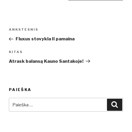
Navigacija
Ankstesnis
ANKSTESNIS
tarp
įrašas
Fluxus stovykla II pamaina
įrašų
Kitas
KITAS
įrašas
Atrask balansą Kauno Santakoje!
PAIEŠKA
Ieškoti:
Ieškot