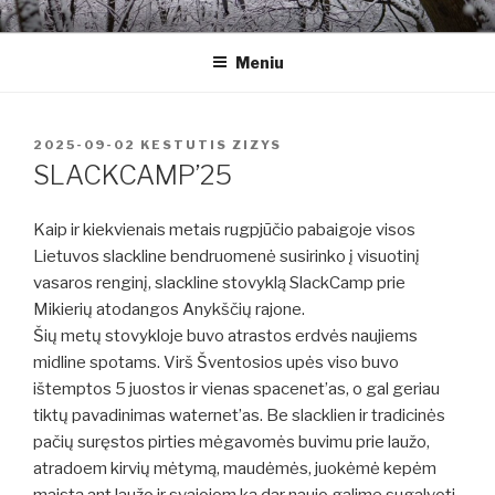
Eiti
ALTERNATYVIAI
Kitoks požiūris į gyvenimą
prie
Meniu
turinio
PASKELBTA
2025-09-02
KESTUTIS ZIZYS
SLACKCAMP’25
Kaip ir kiekvienais metais rugpjūčio pabaigoje visos
Lietuvos slackline bendruomenė susirinko į visuotinį
vasaros renginį, slackline stovyklą SlackCamp prie
Mikierių atodangos Anykščių rajone.
Šių metų stovykloje buvo atrastos erdvės naujiems
midline spotams. Virš Šventosios upės viso buvo
ištemptos 5 juostos ir vienas spacenet’as, o gal geriau
tiktų pavadinimas waternet’as. Be slacklien ir tradicinės
pačių suręstos pirties mėgavomės buvimu prie laužo,
atradoem kirvių mėtymą, maudėmės, juokėmė kepėm