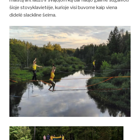
maistą ant laužo ir svajojom ką dar naujo galime sugalvoti
šioje stovyklavietėje, kurioje visi buvome kaip viena
didelė slackline šeima.