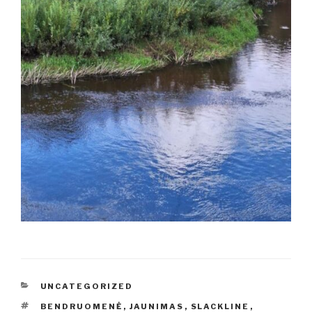
KATEGORIJOS
UNCATEGORIZED
ŽYMOS
BENDRUOMENĖ
,
JAUNIMAS
,
SLACKLINE
,