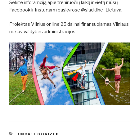
Sekite inforamciją apie treniruočių laiką ir vietą mūsų
Facebook ir Instagarm paskyrose @slackline_Lietuva.
Projektas VIlnius on line’25 dalinai finansuojamas Vilniaus
m. savivaldybės administracijos
KATEGORIJOS
UNCATEGORIZED