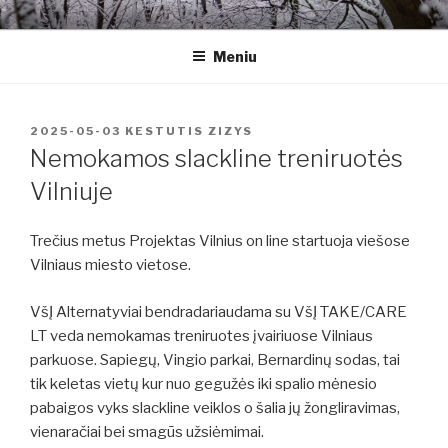
Eiti
ALTERNATYVIAI
Kitoks požiūris į gyvenimą
prie
Meniu
turinio
PASKELBTA
2025-05-03
KESTUTIS ZIZYS
Nemokamos slackline treniruotės
Vilniuje
Trečius metus Projektas Vilnius on line startuoja viešose
Vilniaus miesto vietose.
VšĮ Alternatyviai bendradariaudama su VšĮ TAKE/CARE
LT veda nemokamas treniruotes įvairiuose Vilniaus
parkuose. Sapiegų, Vingio parkai, Bernardinų sodas, tai
tik keletas vietų kur nuo gegužės iki spalio mėnesio
pabaigos vyks slackline veiklos o šalia jų žongliravimas,
vienaračiai bei smagūs užsiėmimai.