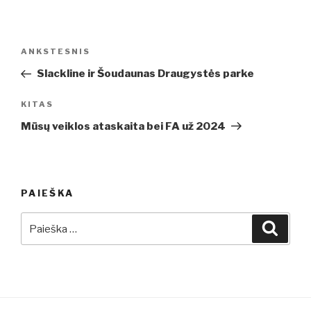
Navigacija
Ankstesnis
ANKSTESNIS
tarp
įrašas
Slackline ir Šoudaunas Draugystės parke
įrašų
Kitas
KITAS
įrašas
Mūsų veiklos ataskaita bei FA už 2024
PAIEŠKA
Ieškoti:
Ieškot