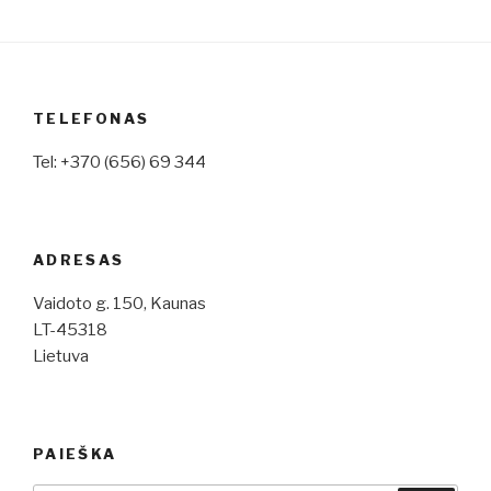
i
g
a
t
TELEFONAS
i
Tel: +370 (656) 69 344
o
n
ADRESAS
Vaidoto g. 150, Kaunas
LT-45318
Lietuva
PAIEŠKA