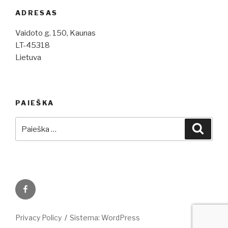
i
ADRESAS
g
Vaidoto g. 150, Kaunas
a
LT-45318
t
Lietuva
i
o
n
PAIEŠKA
Ieškoti:
Ieškot
Facebook
Privacy Policy
Sistema: WordPress