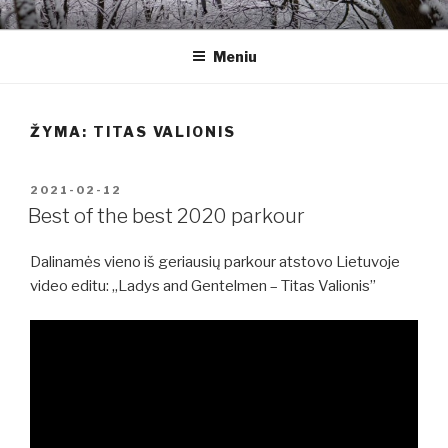
Eiti
ALTERNATYVIAI
Kitoks požiūris į gyvenimą
prie
Meniu
turinio
ŽYMA:
TITAS VALIONIS
PASKELBTA
2021-02-12
Best of the best 2020 parkour
Dalinamės vieno iš geriausių parkour atstovo Lietuvoje
video editu: „Ladys and Gentelmen – Titas Valionis”