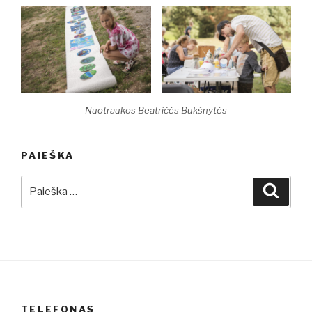
Nuotraukos Beatričės Bukšnytės
PAIEŠKA
Ieškoti:
Ieškot
TELEFONAS