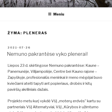
Eiti
ALTERNATYVIAI
Kitoks požiūris į gyvenimą
prie
Meniu
turinio
ŽYMA:
PLENERAS
PASKELBTA
2021-07-26
Nemuno pakrantėse vyko plenerai!
Liepos 23 d. skirtingose Nemuno pakrantėse: Kaune –
Panemunėje, Vilijampolėje, Centre bei Kauno rajone –
Zapyškyje, profesionalūs meninkai ir meno mėgėjai buvo
kviečiami ateiti tapyti ant popieriaus, drobės ir kitų
paviršių akriliniais dažais.
Projekto metu kurį vykdė VšĮ „moterų erdvės” kartu su
partneriais VšĮ Alternatyviai, VšĮ „Kūrybos ir užimtumo