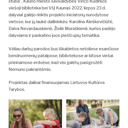
stuba”, Kauno miesto savivaldybės Vinco Kudirkos
viešoji biblioteka bei VšĮ Kaunas 2022, liepos 23 d.
dalyviai galėjo rinktis projekto iniciatorių nurodytose
vietose, kur jų laukė dailininkės: Karolina Aleškevičiūtė,
Daiva Nevardauskienė, Živilė Muraškienė, kurios padėjo
dalyviams ir paskatino juos piešti upių tematika.
Vėliau darbų parodos bus iškabintos netoliese esančiose
bendruomenių patalpose, bibliotekose ar kitose viešai
prieinamose erdvėse, kad visi galėtų pasigrožėti
Nemuno pakrantėmis.
Projektas dalinai finansuojamas Lietuvos Kultūros
Tarybos.