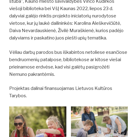
stuba”, Kauno miesto savivaldybės Vinco Kudirkos
viešoji biblioteka bei VšĮ Kaunas 2022, liepos 23 d.
dalyviai galėjo rinktis projekto iniciatorių nurodytose
vietose, kur jų laukė dailininkės: Karolina Aleškevičiūtė,
Daiva Nevardauskienė, Živilė Muraškienė, kurios padėjo
dalyviams ir paskatino juos piešti upių tematika.
Vėliau darbų parodos bus iškabintos netoliese esančiose
bendruomenių patalpose, bibliotekose ar kitose viešai
prieinamose erdvėse, kad visi galėtų pasigrožėti
Nemuno pakrantėmis.
Projektas dalinai finansuojamas Lietuvos Kultūros
Tarybos.