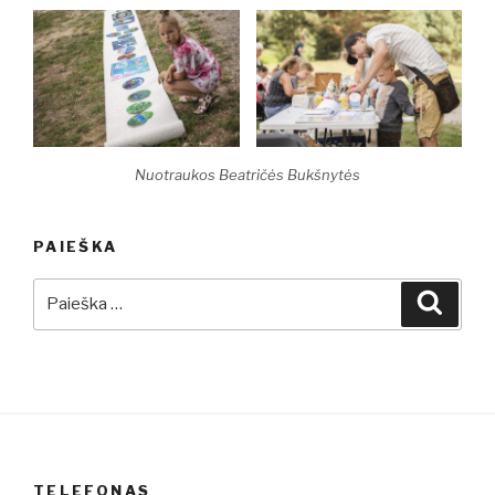
Nuotraukos Beatričės Bukšnytės
PAIEŠKA
Ieškoti:
Ieškot
TELEFONAS