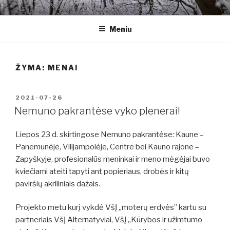
Eiti
ALTERNATYVIAI
Kitoks požiūris į gyvenimą
prie
Meniu
turinio
ŽYMA:
MENAI
PASKELBTA
2021-07-26
Nemuno pakrantėse vyko plenerai!
Liepos 23 d. skirtingose Nemuno pakrantėse: Kaune –
Panemunėje, Vilijampolėje, Centre bei Kauno rajone –
Zapyškyje, profesionalūs meninkai ir meno mėgėjai buvo
kviečiami ateiti tapyti ant popieriaus, drobės ir kitų
paviršių akriliniais dažais.
Projekto metu kurį vykdė VšĮ „moterų erdvės” kartu su
partneriais VšĮ Alternatyviai, VšĮ „Kūrybos ir užimtumo