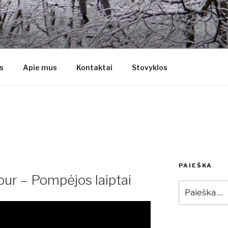
YVIAI
s
Apie mus
Kontaktai
Stovyklos
PAIEŠKA
ur – Pompėjos laiptai
Ieškoti: