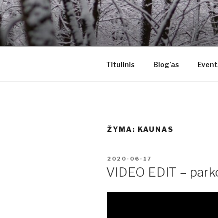
Eiti
prie
ALTERNAT
turinio
Kitoks požiūris į gyvenimą
Titulinis
Blog’as
Event
ŽYMA:
KAUNAS
PASKELBTA
2020-06-17
VIDEO EDIT – parko