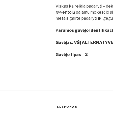
Viskas ką reikia padaryti – de
gyventojų pajamų mokesčio sky
metais galite padaryti iki gegu
Paramos gavėjo identifikac
Gavėjas: VŠĮ ALTERNATYVI
Gavėjo tipas – 2
TELEFONAS