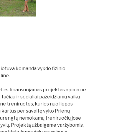
 Lietuva komanda vykdo fizinio
line.
dybės finansuojamas projektas apima ne
 tačiau ir socialiai pažeidžiamų vaikų
ne treniruotes, kurios nuo liepos
u kartus per savaitę vyko Prienų
 surengtų nemokamų treniruočių jose
lyvių. Projektą užbaigėme varžybomis,