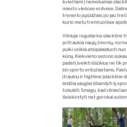
kviečiami į nemokamas slacklin
miesto viešose erdvėse. Dali
trenerio įspūdžiais po jau tr
kurio metu treniruotėse apsil
Vilniuje reguliarios slackline
pritraukia naujų žmonių, norinč
puiki veikla atsipalaiduoti nuo
kūną. Kiekvieno sezono sukaupi
padėti įveikti iššūkius ne tik
šio sporto entuziastams. Past
įtraukiu ir highline (slackline
leidžia saugiai išbandyti šį sp
tobulėti. Smagu, kad vilniečiam
išsiskirstyti net gerokai sute