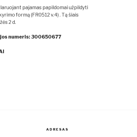
klaruojant pajamas papildomai užpildyti
rimo formą (FR0512 v.4) . Tą šiais
žės 2 d.
ijos numeris: 300650677
AI
ADRESAS