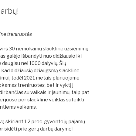
darbų!
ne treniruotės
virš 30 nemokamų slackline užsiėmimų
s galėjo išbandyti nuo didžiausio iki
daugiau nei 1000 dalyvių. Šių
kad didžiausią džiaugsmą slackline
nimui, todėl 2021 metais planuojame
kamas treniruotes, bet ir vyktį į
 dirbančias su vaikais ir jaunimu, taip pat
i juose per slackline veiklas suteikti
antiems vaikams.
vą skiriant 1,2 proc. gyventojų pajamų
prisidėti prie gerų darbų darymo!