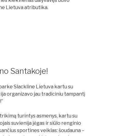
 nes kiekvienas dalyvavęs buvo
ne Lietuva atributika.
no Santakoje!
parke Slackline Lietuva kartu su
ja organizavo jau tradiciniu tampantį
!”
trikimą turintys asmenys, kartu su
is suvienija jėgas ir siūlo renginio
kančius sportines veiklas: šoudauna –