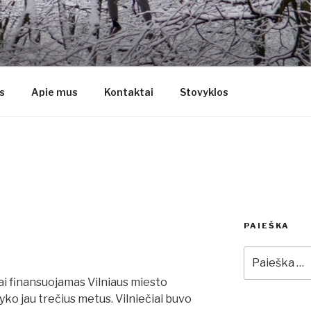
YVIAI
s
Apie mus
Kontaktai
Stovyklos
PAIEŠKA
Ieškoti:
nai finansuojamas Vilniaus miesto
yko jau trečius metus. Vilniečiai buvo