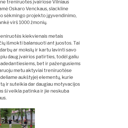
e treniruotes įvairiose Vilniaus
namė Oskaro Venckaus, slackline
ečio sėkmingo projekto įgyvendinimo,
ankė virš 1000 žmonių.
 treniruotės kiekvienais metais
ių išmokti balansuoti ant juostos. Tai
 darbų ar mokslų ir kartu lavinti savo
u daug įvairios patirties, todėl galiu
 pradedantiesiems, bet ir pažengusiems
aruoju metu aktyviai treniruotėse
 dideliame aukštyje) elementų, kurie
ortą ir suteikia dar daugiau motyvacijos
s ši veikla patinka ir jie neskuba
mus.