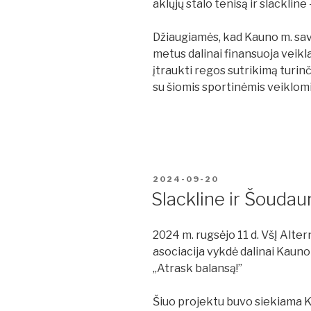
aklųjų stalo tenisą ir slacklin
Džiaugiamės, kad Kauno m. savi
metus dalinai finansuoja veiklas
įtraukti regos sutrikimą turin
su šiomis sportinėmis veiklomi
PASKELBTA
2024-09-20
Slackline ir Šouda
2024 m. rugsėjo 11 d. VšĮ Alte
asociacija vykdė dalinai Kauno
„Atrask balansą!”
Šiuo projektu buvo siekiama K