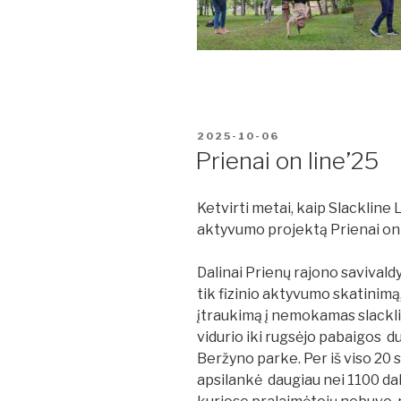
PASKELBTA
2025-10-06
Prienai on line’25
Ketvirti metai, kaip Slackline
aktyvumo projektą Prienai on 
Dalinai Prienų rajono savival
tik fizinio aktyvumo skatinimą,
įtraukimą į nemokamas slackli
vidurio iki rugsėjo pabaigos d
Beržyno parke. Per iš viso 20
apsilankė daugiau nei 1100 da