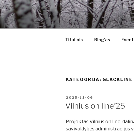
Eiti
prie
ALTERNAT
turinio
Kitoks požiūris į gyvenimą
Titulinis
Blog’as
Event
KATEGORIJA:
SLACKLINE
PASKELBTA
2025-11-06
Vilnius on line’25
Projektas Vilnius on line, dali
savivaldybės administracijos v