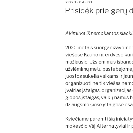
PASKELBTA
2021-04-01
Prisidėk prie gerų 
Akimirka iš nemokamos slackli
2020 metais suorganizavome 
viešose Kauno m. erdvėse kuria
mažiausio. Užsiėmimus išbandė 
užsiėmimų metu pastebėjome, 
juostos sukelia vaikams ir jau
organizuoti ne tik viešas nemo
įvairias įstaigas, organizacijas
globos įstaigas, vaikų namus be
džiaugsmo šiose įstaigose es
Kviečiame paremti šią iniciaty
mokesčio VšĮ Alternatyviai ir 