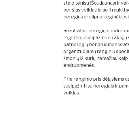
stalo tenisu (Šoudaunas) ir vai
per šias veiklas laiau įtraukti s
neregius ar silpnai reginčiuosi
Rezultatas: neregių bendruome
regintieji susipažino su aklųjų 
patneregių bendruomenės atst
organizuojamų renginiu specif
žmonių iš kurių nemažiau kaip 5
endruomenės.
Prie renginio prisidėjusiems d
susipažinti su neregiais ir pama
veiklas.