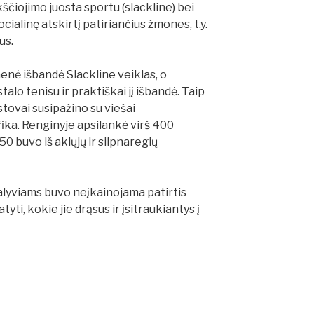
kščiojimo juosta sportu (slackline) bei
ocialinę atskirtį patiriančius žmones, t.y.
us.
nė išbandė Slackline veiklas, o
stalo tenisu ir praktiškai jį išbandė. Taip
ovai susipažino su viešai
ika. Renginyje apsilankė virš 400
0 buvo iš aklųjų ir silpnaregių
alyviams buvo neįkainojama patirtis
tyti, kokie jie drąsus ir įsitraukiantys į