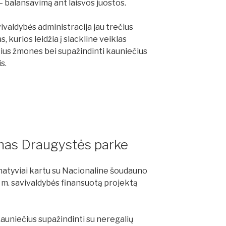
e – balansavimą ant laisvos juostos.
valdybės administracija jau trečius
, kurios leidžia į slackline veiklas
čius žmones bei supažindinti kauniečius
s.
unas Draugystės parke
rnatyviai kartu su Nacionaline šoudauno
 m. savivaldybės finansuotą projektą
auniečius supažindinti su neregalių