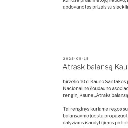
kuriose pralaimėtojų nebuvo,
apdovanotas prizais su slackli
PASKELBTA
2025-09-15
Atrask balansą Kau
birželio 10 d. Kauno Santakos 
Nacionaline šoudauno asociaci
renginį Kaune „Atraks balansą
Tai renginys kuriame regos su
balansavmo juosta propaguotoja
dalyviams išandyti jiems patin